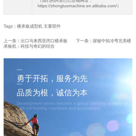
（我们的阿里巴巴店铺网址：
https://zhongtuomachine.en.alibaba.com/
）
Tags：
楼承板成型机
主要部件
上一条：
出口马来西亚闭口楼承板
下一条：
探秘中拓冷弯北美楼
承板机：科技与奇幻的结合
勇于开拓，服务为先
品质为根，诚信为本
Development vision: become a global one-stop supplier of
cold roll forming machines and accessaries.