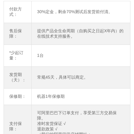
付款方
30%定金，剩余70%测试后发货前付清。
式：
售后保
提供产品全生命周期（自购买之日起X年内）的
障：
在线技术支持服务。
*少起订
1台
量：
发货期
常规45天，具体可以商定。
（天）：
保修期：
机器1年保修期
可阿里巴巴下订单支付，享受第三方交易保
障。
支付保
准时发货保证 √
障：
退款政策 √