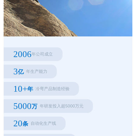
2006
年公司成立
3
亿
年生产能力
10+
年
冷弯产品制造经验
5000
万
年研发投入超5000万元
20
条
自动化生产线