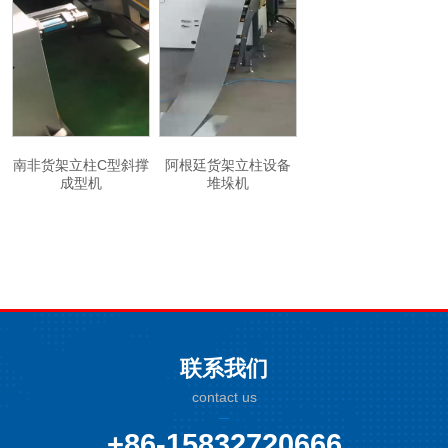
南非货架立柱C型斜撑
阿根廷货架立柱设备
成型机
堆垛机
联系我们
contact us
+86-15832720666